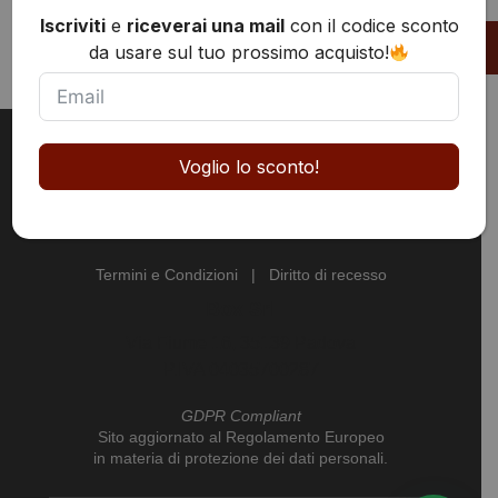
Iscriviti
e
riceverai una mail
con il codice sconto
da usare sul tuo prossimo acquisto!
Box Dinamo
Voglio lo sconto!
postmaster@box-dinamo.com
+39 049 8765639
Termini e Condizioni
|
Diritto di recesso
Box Srl
Via Fiume 16, 35139 Padova
P.IVA 04035700287
GDPR Compliant
Sito aggiornato al Regolamento Europeo
in materia di protezione dei dati personali.