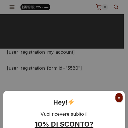
Salta
0
al
contenuto
[user_registration_my_account]
[user_registration_form id=”5580″]
x
Hey!
Vuoi ricevere subito il
10% DI SCONTO?