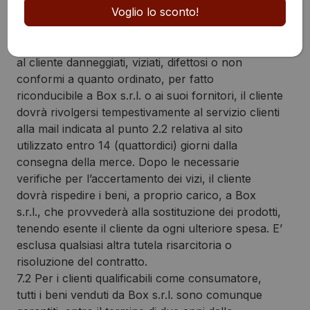
Voglio lo sconto!
7.1 E’ onere del cliente verificare tempestivamente
la conformità dei prodotti ricevuti rispetto a quanto
ordinato. Nel caso i prodotti ordinati pervengano
al cliente danneggiati, viziati, difettosi o non
conformi a quanto ordinato, per fatto
riconducibile a Box s.r.l. o ai suoi fornitori, il cliente
dovrà rivolgersi tempestivamente al servizio clienti
alla mail indicata al punto 2.2 relativa al sito
utilizzato entro 14 (quattordici) giorni dalla
consegna della merce. Dopo le necessarie
verifiche per l’accertamento dei vizi, il cliente
dovrà rispedire i beni, a proprio carico, a Box
s.r.l., che provvederà alla sostituzione dei prodotti,
tenendo esente il cliente da ogni ulteriore spesa. E’
esclusa qualsiasi altra tutela risarcitoria o
risoluzione del contratto.
7.2 Per i clienti qualificabili come consumatore,
tutti i beni venduti da Box s.r.l. sono comunque