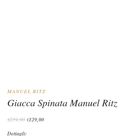
MANUEL RITZ
Giacca Spinata Manuel Ritz
Il
Il
259,90
129,00
€
€
prezzo
prezzo
Dettagli:
originale
attuale