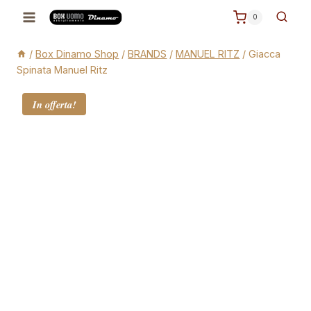
Salta
0
al
contenuto
/
Box Dinamo Shop
/
BRANDS
/
MANUEL RITZ
/
Giacca
Spinata Manuel Ritz
In offerta!