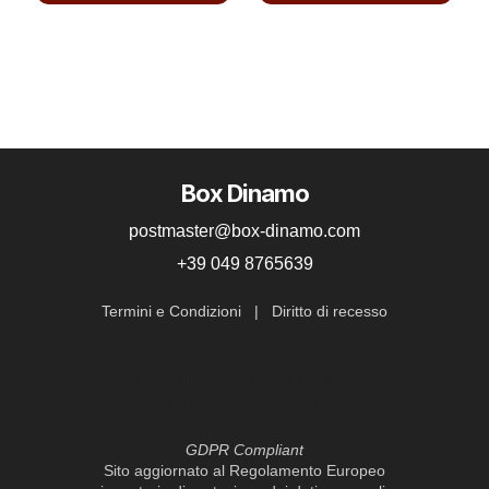
Questo
Questo
prodotto
prodotto
ha
ha
più
più
varianti.
varianti.
Le
Le
Box Dinamo
opzioni
opzioni
possono
possono
postmaster@box-dinamo.com
essere
essere
+39 049 8765639
scelte
scelte
nella
nella
Termini e Condizioni
|
Diritto di recesso
pagina
pagina
Box Srl
del
del
Via Fiume 16, 35139 Padova
prodotto
prodotto
P.IVA 04035700287
GDPR Compliant
Sito aggiornato al Regolamento Europeo