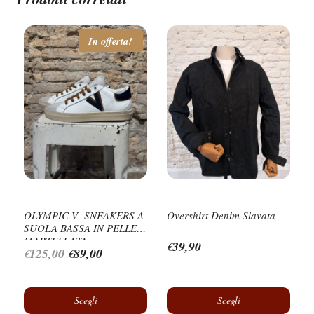
In offerta!
OLYMPIC V -SNEAKERS A
Overshirt Denim Slavata
SUOLA BASSA IN PELLE
MARTELLATA
39,90
€
Il
Il
125,00
89,00
€
€
prezzo
prezzo
originale
attuale
Scegli
Scegli
era:
è: