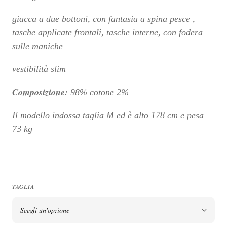
era:
è:
giacca a due bottoni, con fantasia a spina pesce ,
€259,90.
€129,00.
tasche applicate frontali, tasche interne, con fodera
sulle maniche
vestibilità slim
Composizione:
98% cotone 2%
Il modello indossa taglia M ed è alto 178 cm e pesa
73 kg
TAGLIA