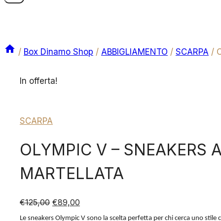
/
Box Dinamo Shop
/
ABBIGLIAMENTO
/
SCARPA
/
In offerta!
SCARPA
OLYMPIC V – SNEAKERS A
MARTELLATA
Il
Il
€
125,00
€
89,00
prezzo
prezzo
Le sneakers Olympic V sono la scelta perfetta per chi cerca uno stile