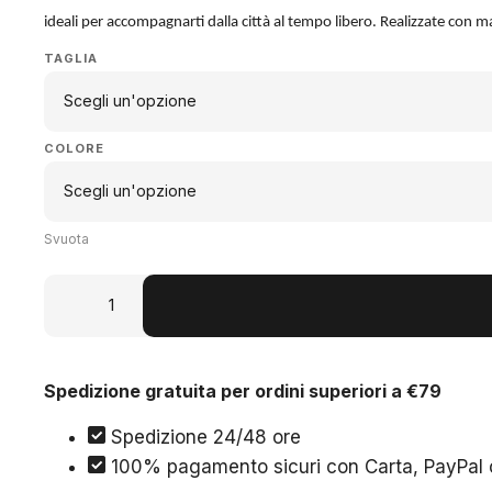
originale
attuale
ideali per accompagnarti dalla città al tempo libero. Realizzate con ma
era:
è:
TAGLIA
€125,00.
€89,00.
COLORE
Svuota
OLYMPIC
V
-
SNEAKERS
Spedizione gratuita per ordini superiori a €79
A
SUOLA
Spedizione 24/48 ore
BASSA
100% pagamento sicuri con Carta, PayPal o