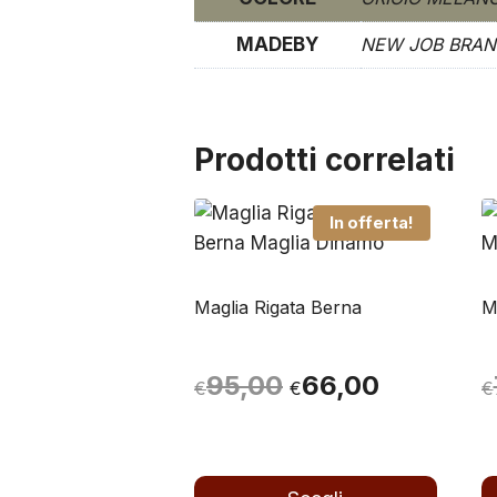
MADEBY
NEW JOB BRA
Prodotti correlati
In offerta!
Maglia Rigata Berna
M
Il
Il
95,00
66,00
€
€
€
prezzo
prezzo
originale
attuale