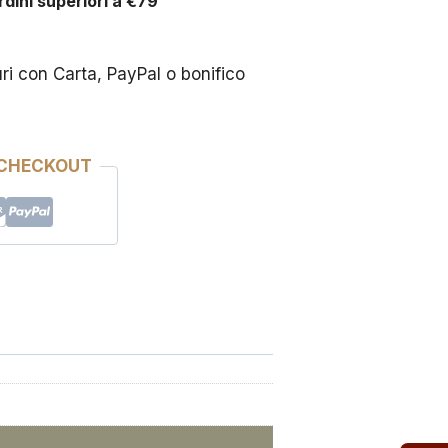
rdini superiori a €79
 con Carta, PayPal o bonifico
 CHECKOUT