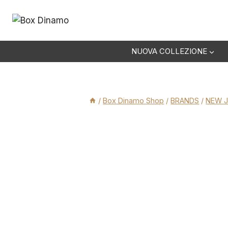
Salta
al
contenuto
NUOVA COLLEZIONE
/
Box Dinamo Shop
/
BRANDS
/
NEW 