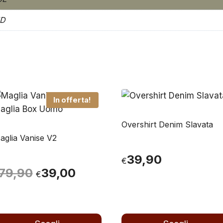
ND
In offerta!
Overshirt Denim Slavata
aglia Vanise V2
39,90
€
Il
Il
79,90
39,00
€
prezzo
prezzo
originale
attuale