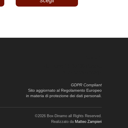
Scegli
Questo
prodotto
ha
più
varianti.
Le
opzioni
Box Srl
possono
Via Fiume 16, 35139 Padova
essere
P.IVA 04035700287
scelte
GDPR Compliant
nella
Sito aggiornato al Regolamento Europeo
pagina
in materia di protezione dei dati personali.
del
prodotto
©2026 Box-Dinamo all Rights Reserved.
Realizzato da
Matteo Zampieri