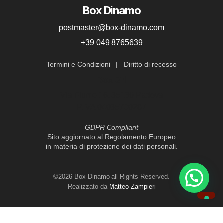
possono
Box Dinamo
essere
postmaster@box-dinamo.com
scelte
+39 049 8765639
nella
pagina
Termini e Condizioni
|
Diritto di recesso
del
Box Srl
prodotto
Via Fiume 16, 35139 Padova
P.IVA 04035700287
GDPR Compliant
Sito aggiornato al Regolamento Europeo
in materia di protezione dei dati personali.
©2026 Box-Dinamo all Rights Reserved.
Realizzato da
Matteo Zampieri
Le tue preferenze relative alla privacy