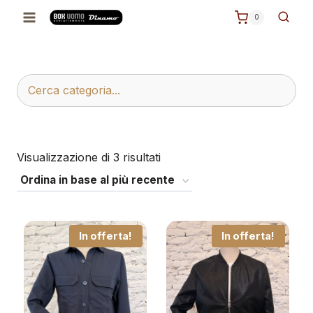
Salta
0
al
contenuto
Ordina
Visualizzazione di 3 risultati
in
base
al
più
In offerta!
In offerta!
recente