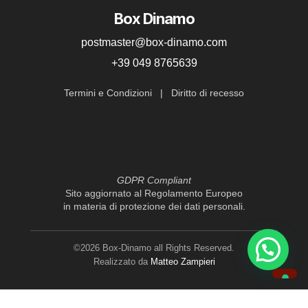
possono
Box Dinamo
essere
postmaster@box-dinamo.com
scelte
+39 049 8765639
nella
pagina
Termini e Condizioni
|
Diritto di recesso
del
Box Srl
prodotto
Via Fiume 16, 35139 Padova
P.IVA 04035700287
GDPR Compliant
Sito aggiornato al Regolamento Europeo
in materia di protezione dei dati personali.
©2026 Box-Dinamo all Rights Reserved.
Realizzato da
Matteo Zampieri
Le tue preferenze relative alla privacy