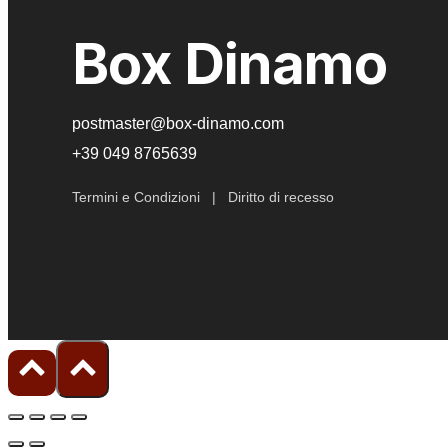
opzioni
opzioni
Box Dinamo
possono
possono
essere
essere
scelte
scelte
postmaster@box-dinamo.com
nella
nella
+39 049 8765639
pagina
pagina
del
del
Termini e Condizioni
|
Diritto di recesso
prodotto
prodotto