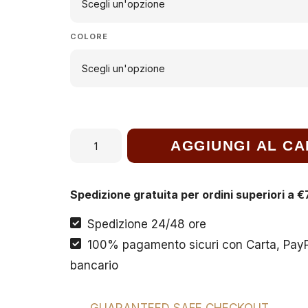
€89,90.
€53,00.
COLORE
Overshirt
AGGIUNGI AL C
Poliviscosa
quantità
Spedizione gratuita per ordini superiori a 
Spedizione 24/48 ore
100% pagamento sicuri con Carta, PayPa
bancario