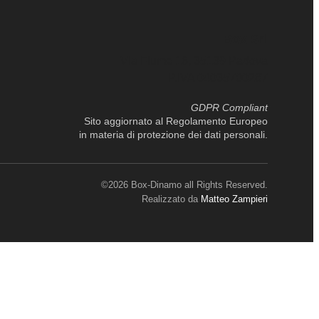
Box Srl
Via Fiume 16, 35139 Padova
P.IVA 04035700287
GDPR Compliant
Sito aggiornato al Regolamento Europeo
in materia di protezione dei dati personali.
©2026 Box-Dinamo all Rights Reserved.
Realizzato da
Matteo Zampieri