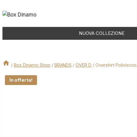
Salta
al
contenuto
NUOVA COLLEZIONE
/
Box Dinamo Shop
/
BRANDS
/
OVER D
/
Overshirt Poliviscos
In offerta!