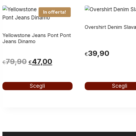
In offerta!
Overshirt Denim Slava
Yellowstone Jeans Pont Pont
Jeans Dinamo
39,90
€
Il
Il
79,90
47,00
€
€
prezzo
prezzo
originale
attuale
Scegli
Scegli
Questo
Questo
era:
è:
prodotto
prodotto
€79,90.
€47,00.
ha
ha
più
più
varianti.
varianti.
Le
Le