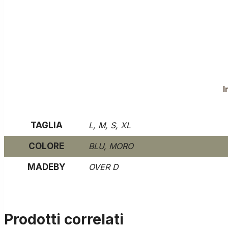
I
TAGLIA
L, M, S, XL
COLORE
BLU, MORO
MADEBY
OVER D
Prodotti correlati