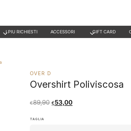
I PIU RICHIESTI
ACCESSORI
GIFT CARD
a
OVER D
Overshirt Poliviscosa
Il
Il
89,90
53,00
€
€
prezzo
prezzo
originale
attuale
TAGLIA
era:
è: