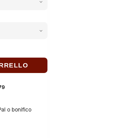
ARRELLO
€79
l o bonifico