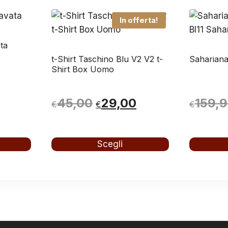
In offerta!
ta
t-Shirt Taschino Blu V2 V2 t-
Sahariana
Shirt Box Uomo
Il
Il
45,00
29,00
159,
€
€
€
prezzo
prezzo
originale
attuale
Scegli
Questo
Questo
era:
è:
prodotto
prodotto
€45,00.
€29,00.
ha
ha
più
più
varianti.
varianti.
Le
Le