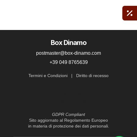
Box Dinamo
postmaster@box-dinamo.com
+39 049 8765639
Termini e Condizioni
|
Diritto di recesso
Box Srl
Via Fiume 16, 35139 Padova
P.IVA 04035700287
GDPR Compliant
Sito aggiornato al Regolamento Europeo
in materia di protezione dei dati personali.