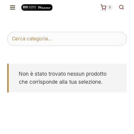
Salta
0
al
contenuto
Non è stato trovato nessun prodotto
che corrisponde alla tua selezione.